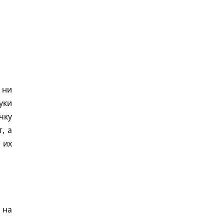
 ни
уки
чку
, а
 их
 на