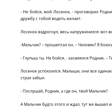
- Не бойся, мой Лосенок, - проговорил Родник
дружбу с тобой водить желает.
Лосенок вздрогнул, весь напружинился: вот-в
-Мальчик? – прошептал он. – Человек? Я боюсь
- Глупыш ты. Не бойся, - засмеялся Родник. – 
Лосенок успокоился. Малыши, они все одина
страх забыл.
- Послушай, Родник, а где он, твой Мальчик?
А Мальчик будто этого и ждал, тут же вышел и