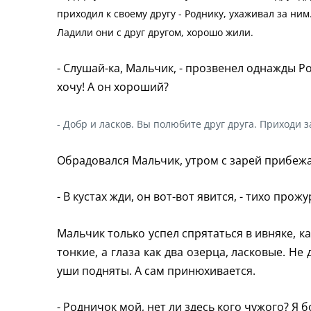
приходил к своему другу - Роднику, ухаживал за ним.
Ладили они с друг другом, хорошо жили.
- Слушай-ка, Мальчик, - прозвенел однажды Ро
хочу! А он хороший?
- Добр и ласков. Вы полюбите друг друга. Приходи 
Обрадовался Мальчик, утром с зарей прибежа
- В кустах жди, он вот-вот явится, - тихо прож
Мальчик только успел спрятаться в ивняке, к
тонкие, а глаза как два озерца, ласковые. Н
уши подняты. А сам принюхивается.
- Родничок мой, нет ли здесь кого чужого? Я б