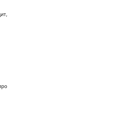
ит,
про