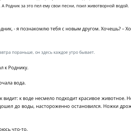
 А Родник за это пел
ему свои песни, поил животворной водой.
дник, - я познакомлю тебя с новым другом. Хочешь? – Хо
завтра пораньше, он здесь каждое утро бывает.
л к Роднику.
урчала вода.
ак видит: к воде несмело подходит красивое животное. Н
е дошел до воды, настороженно остановился. Ножки дрож
оюсь что-то.