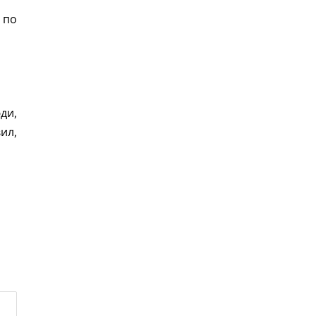
 по
ди,
ил,