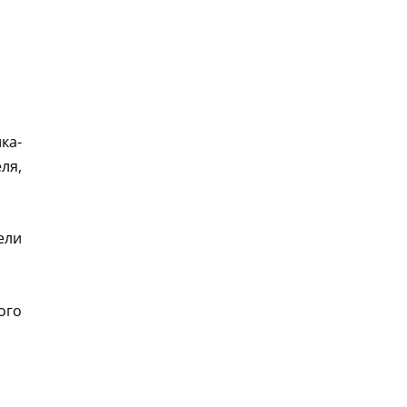
ка-
ля,
ели
ого