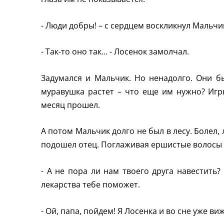
- Люди добры! – с сердцем воскликнул Мальчик
- Так-то оно так… - Лосенок замолчал.
Задумался и Мальчик. Но ненадолго. Они б
муравушка растет – что еще им нужно? Игр
месяц прошел.
А потом Мальчик долго не был в лесу. Болел, 
подошел отец. Поглаживая ершистые волосы 
- А не пора ли нам твоего друга навестить?
лекарства тебе поможет.
- Ой, папа, пойдем! Я Лосенка и во сне уже виж